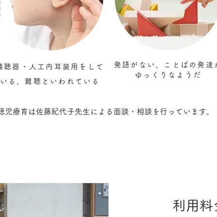
発語がない、ことばの発達
補聴器・
人工内耳装用
​をして
ゆっくりなようだ
いる、
難聴といわれている
聴児療育は佐藤紀代子先生による面談・相談を行っています。
利用料