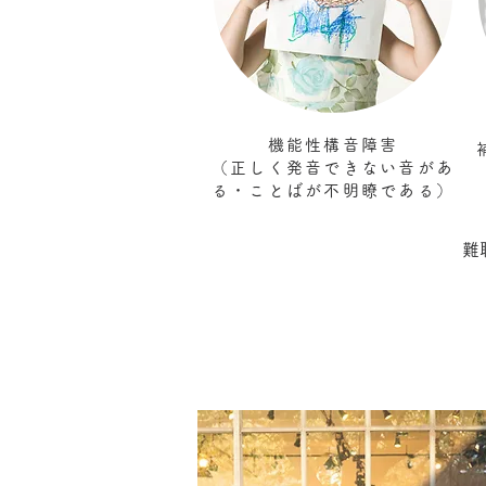
機能性構音障害
（正しく発音できない音があ
る・
​ことば
が不明瞭である）
難